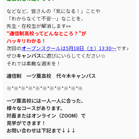
などなど、皆さんの「気になる！」ことや
「わからなくて不安…」なことを、
先生・在校生が解消します👀
“通信制高校ってどんなところ？”が
ハッキリわかる！
次回の
オープンスクールは5月18日（土）13:30～
です♪
ぜひ
キャンパス
に遊びにいらしてください☆
それでは素敵な週末を！
通信制
一ツ葉高校
代々木キャンパス
※*※*※*※*※*※*※*※*※*※*※
一ツ葉高校には一人一人に合った、
様々なコースがあります。
対面またはオンライン（ZOOM）で
見学ができます！
お問い合わせは下記まで↓↓↓