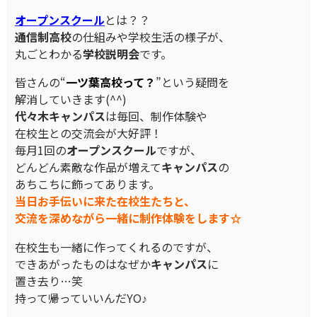
オープンスクール
とは？？
通信制高校
の仕組みや学校生活の様子が、
丸ごとわかる
学校説明会
です。
皆さんの“
一ツ葉高校って？
”という疑問を
解消していきます(^^)
代々木キャンパス
は毎回、制作体験や
在校生との交流会が大好評！
毎月1回の
オープンスクール
ですが、
どんどん素敵な作品が増えて
キャンパス
の
あちこちに飾ってあります。
当日お手伝いに来た在校生たちと、
交流を深めながら一緒に制作体験をします☆
在校生も一緒に作ってくれるのですが、
できあがったものはなぜか
キャンパス
に
置き去り…笑
持って帰っていいんだYO♪