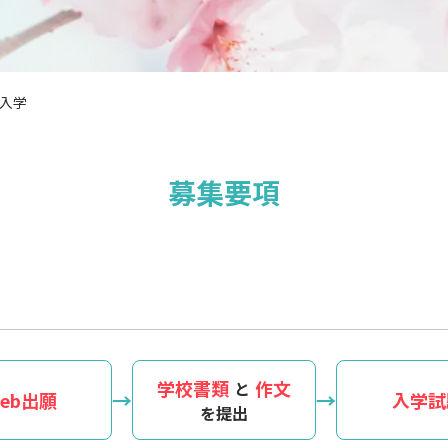
入学
募集要項
学校書類
作文
と
eb出願
入学試
を提出