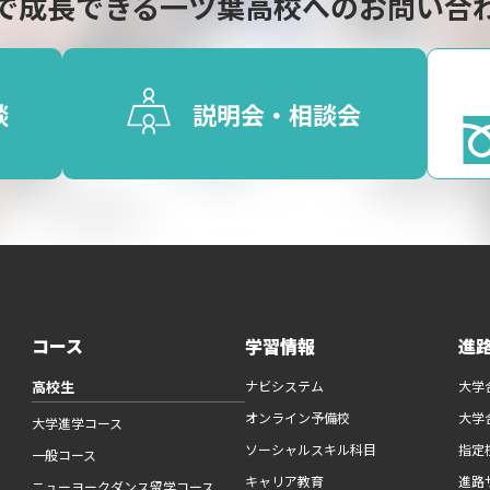
で成長できる
一ツ葉高校へのお問い合
談
説明会・相談会
コース
学習情報
進
高校生
ナビシステム
大学
オンライン予備校
大学
大学進学コース
ソーシャルスキル科目
指定
一般コース
キャリア教育
進路
ニューヨークダンス留学コース