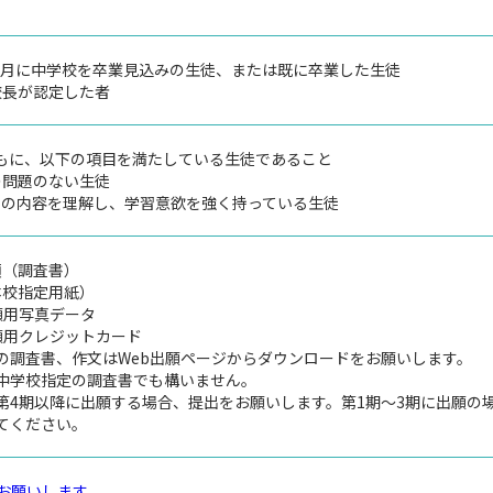
年3月に中学校を卒業見込みの生徒、または既に卒業した生徒
校長が認定した者
もに、以下の項目を満たしている生徒であること
の問題のない生徒
スの内容を理解し、学習意欲を強く持っている生徒
類（調査書）
本校指定用紙）
願用写真データ
願用クレジットカード
の調査書、作文はWeb出願ページからダウンロードをお願いします。
中学校指定の調査書でも構いません。
第4期以降に出願する場合、提出をお願いします。第1期～3期に出願の
てください。
をお願いします