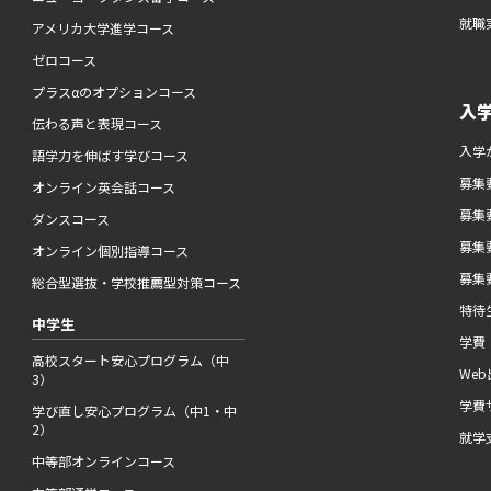
就職
アメリカ大学進学コース
ゼロコース
プラスαのオプションコース
入
伝わる声と表現コース
入学
語学力を伸ばす学びコース
募集要
オンライン英会話コース
募集要
ダンスコース
募集要
オンライン個別指導コース
募集要
総合型選抜・学校推薦型対策コース
特待
中学生
学費
高校スタート安心プログラム（中
We
3）
学費
学び直し安心プログラム（中1・中
2）
就学
中等部オンラインコース