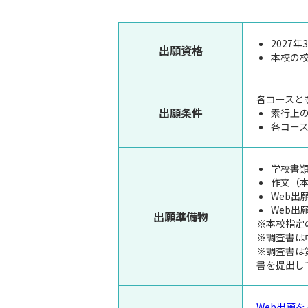
2027
出願資格
本校の
各コースと
出願条件
素行上
各コー
学校書
作文（
Web出
Web出
出願準備物
※本校指定
※調査書は
※調査書は
書を提出し
Web出願