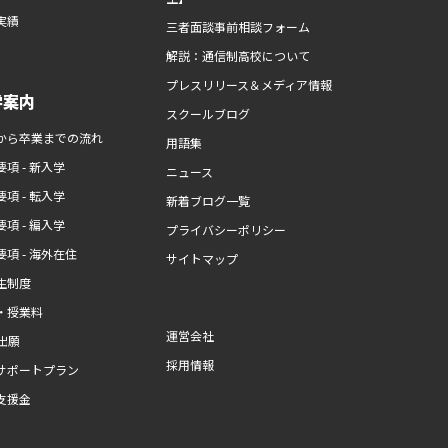
実績
三者面談事前相談フォーム
解説：通信制高校について
プレスリリース＆メディア情報
学案内
スクールブログ
から卒業までの流れ
用語集
項 - 新入学
ニュース
項 - 転入学
新着ブログ一覧
項 - 編入学
プライバシーポリシー
項 - 海外在住
サイトマップ
生制度
・授業料
運営会社
b出願
採用情報
サポートプラン
支援金