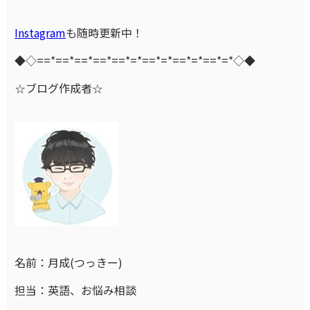
Instagram
も随時更新中！
◆◇==*==*==*==*==*=*==*=*==*=*==*=*◇◆
☆ブログ作成者☆
名前：月成(つっきー)
担当：英語、お悩み相談