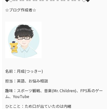
◆◇==*==*==*==*==*=*==*=*==*=*==*=*◇◆
☆ブログ作成者☆
名前：月成(つっきー)
担当：英語、お悩み相談
趣味：スポーツ観戦、音楽(Mr. Children)、FPS系のゲー
ム、YouTube
ひとこと：ため口が出ていたのは内緒