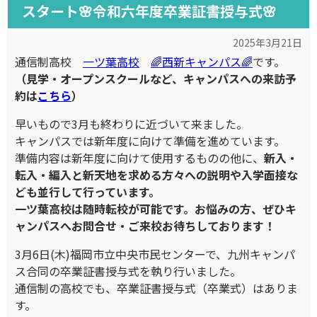
スタート🌸令和六年度卒業証書授与式🌸
2025年3月21日
通信制高校
一ツ葉高校
🌈西新キャンパス🌈
です。
（見学・オープンスクールなど、キャンパスへの来訪予
約は
こちら
）
早いもので3月も終わりに近づいて来ました。
キャンパスでは新年度に向けて準備を進めています。
準備内容は新年度に向けて使用するものの他に、
新入・
転入・編入と新天地を求める方々への説明や入学面接な
ども並行して行っています。
一ツ葉高校は随時転校が可能です。お悩みの方、ぜひキ
ャンパスへお問合せ・ご来校お待ちしております！
3月6日(木)福岡市立中央市民センターで、九州キャンパ
ス合同の卒業証書授与式を執り行いました。
通信制の高校でも、卒業証書授与式（卒業式）はありま
す。