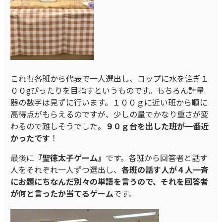
これも各班から代表で一人選出し、コップに水を注ぎ１
００gぴったりを目指すというものです。もちろん計量
器の数字は見ずに行います。１００ｇに近い班から順に
高得点がもらえるのですが、少しの量でかなり重さが変
わるので難しそうでした。
９０ｇ台を出した班が一番近
かったです
！
最後に
『聖徳太子ゲーム』
です。各班から回答者と話す
人をそれぞれ一人ずつ選出し、
各班の話す人が４人一斉
にお題にちなんだ別々の単語を言うので、それを回答者
が何と言ったか当てるゲーム
です。