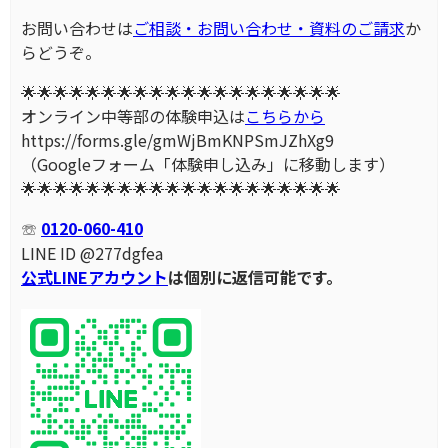
お問い合わせは
ご相談・お問い合わせ・資料のご請求
か
らどうぞ。
🌟🌟🌟🌟🌟🌟🌟🌟🌟🌟🌟🌟🌟🌟🌟🌟🌟🌟🌟🌟
オンライン中等部の体験申込は
こちらから
https://forms.gle/gmWjBmKNPSmJZhXg9
（Googleフォーム「体験申し込み」に移動します）
🌟🌟🌟🌟🌟🌟🌟🌟🌟🌟🌟🌟🌟🌟🌟🌟🌟🌟🌟🌟
☏
0120-060-410
LINE ID @277dgfea
公式LINEアカウント
は個別に返信可能です。