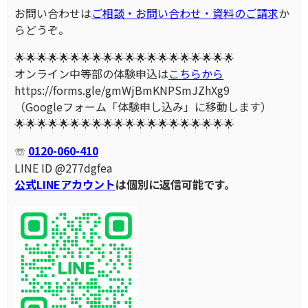
お問い合わせは
ご相談・お問い合わせ・資料のご請求
か
らどうぞ。
🌟🌟🌟🌟🌟🌟🌟🌟🌟🌟🌟🌟🌟🌟🌟🌟🌟🌟🌟🌟
オンライン中等部の体験申込は
こちらから
https://forms.gle/gmWjBmKNPSmJZhXg9
（Googleフォーム「体験申し込み」に移動します）
🌟🌟🌟🌟🌟🌟🌟🌟🌟🌟🌟🌟🌟🌟🌟🌟🌟🌟🌟🌟
☏
0120-060-410
LINE ID @277dgfea
公式LINEアカウント
は個別に返信可能です。