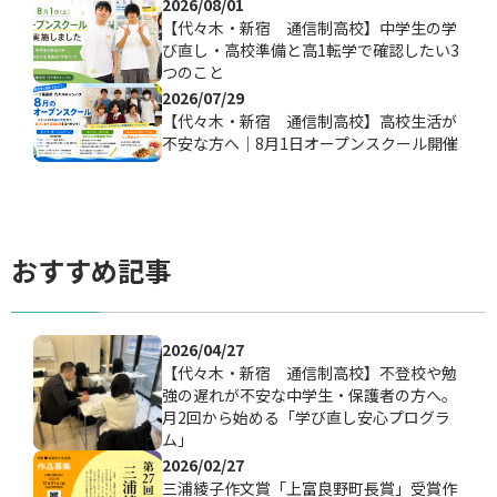
2026/08/01
【代々木・新宿 通信制高校】中学生の学
び直し・高校準備と高1転学で確認したい3
つのこと
2026/07/29
【代々木・新宿 通信制高校】高校生活が
不安な方へ｜8月1日オープンスクール開催
おすすめ記事
2026/04/27
【代々木・新宿 通信制高校】不登校や勉
強の遅れが不安な中学生・保護者の方へ。
月2回から始める「学び直し安心プログラ
ム」
2026/02/27
三浦綾子作文賞「上富良野町長賞」受賞作