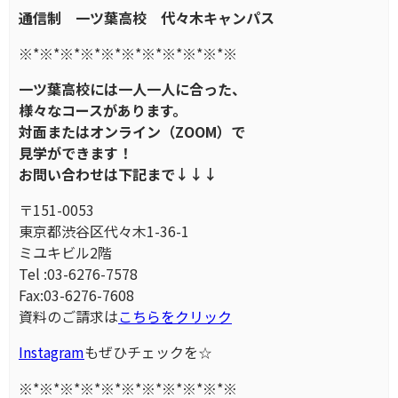
通信制
一ツ葉高校
代々木キャンパス
※*※*※*※*※*※*※*※*※*※*※
一ツ葉高校には一人一人に合った、
様々なコースがあります。
対面またはオンライン（
ZOOM
）で
見学ができます！
お問い合わせは下記まで
↓↓↓
〒151-0053
東京都渋谷区代々木1-36-1
ミユキビル2階
Tel :03-6276-7578
Fax:03-6276-7608
資料のご請求は
こちらをクリック
Instagram
もぜひチェックを☆
※*※*※*※*※*※*※*※*※*※*※