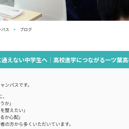
ンパス
ブログ
に通えない中学生へ｜高校進学につながる一ツ葉高
ャンパスです。
に、
ろうか」
ムを整えたい」
れるか心配」
者の方から多くいただいています。