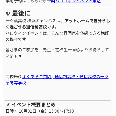
事前予約はこちらから→
👻ハロウィンイベント申込
✨ 最後に
一ツ葉高校 横浜キャンパスは、
アットホームで自分らし
く過ごせる通信制高校
です。
ハロウィンイベントは、そんな雰囲気を体感できる絶好
の機会です。
皆さまのご参加を、先生・在校生一同心よりお待ちして
います🌟
高校FAQ:
よくあるご質問 | 通信制高校・通信高校の一ツ
葉高等学校
📌 イベント概要まとめ
日時：
10月31日（金）15:30～17:30