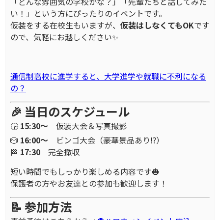
「どんな雰囲気の学校かな？」「先輩たちと話してみた
い！」という方にぴったりのイベントです。
仮装をする在校生もいますが、
仮装はしなくてもOK
です
ので、気軽にお越しください✨
通信制高校に進学すると、大学進学や就職に不利になる
の？
🎉 当日のスケジュール
🕞
15:30～
仮装大会＆写真撮影
🎲
16:00～
ビンゴ大会（豪華景品あり⁉）
🏁
17:30
完全撤収
短い時間でもしっかり楽しめる内容です🎃
保護者の方やお友達との参加も歓迎します！
📝 参加方法