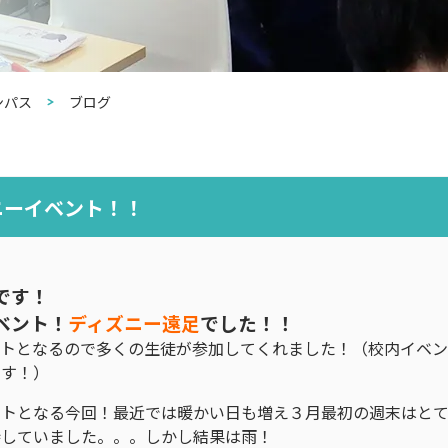
ンパス
ブログ
ニーイベント！！
です！
ベント！
ディズニー遠足
でした！！
ントとなるので多くの生徒が参加してくれました！（校内イベ
ます！）
ントとなる今回！最近では暖かい日も増え３月最初の週末はとて
待していました。。。しかし結果は雨！