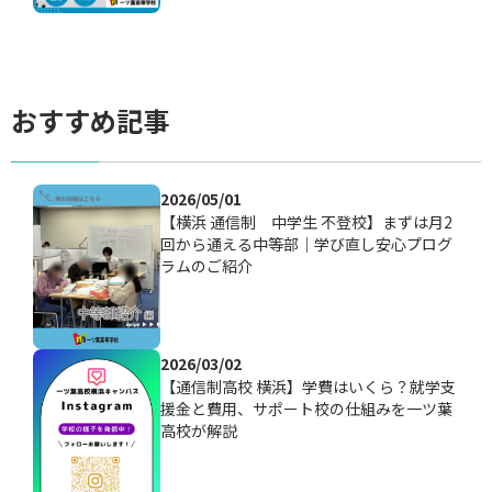
おすすめ記事
2026/05/01
【横浜 通信制 中学生 不登校】まずは月2
回から通える中等部｜学び直し安心プログ
ラムのご紹介
2026/03/02
【通信制高校 横浜】学費はいくら？就学支
援金と費用、サポート校の仕組みを一ツ葉
高校が解説