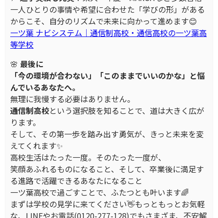
一人ひとりの事情や希望に合わせた「学びの形」がある
からこそ、自分のリズムで未来に向かって進めます😊
一ツ葉 ナビシステム｜通信制高校・通信高校の一ツ葉高
等学校
🌸
最後に
「今の環境が合わない」「このままでいいのかな」と悩
んでいるあなたへ。
無理に我慢する必要はありません。
通信制高校
という選択肢を知ることで、道は大きく広が
ります。
そして、その第一歩を踏み出す勇気が、きっと未来を変
えてくれます✨
高校生活はたった一度。そのたった一度が、
笑顔あふれるものになること、そして、卒業後に満足す
る進路で活躍できるあなたになること
一ツ葉高校で過ごすことで、ふたつとも叶います🌈
まずは学校の見学に来てください👋もっともっとお気軽
な、LINEやお電話(0120-277-128)でもさまざま、不安解