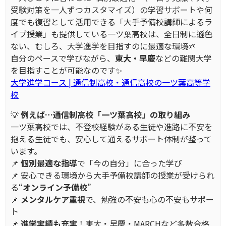
受験対策を一人ずつカスタマイズ）の学習サポートや何
度でも復習として活用できる「大手予備校講師によるラ
イブ授業」も提供している一ツ葉高校は、全日制に遜色
ない、むしろ、大学進学を目指すのに最適な環境🌱
自分のペースで学びながら、
東大・早慶
などの難関大学
を目指すことが可能なのです✨
大学進学コース | 通信制高校・通信高校の一ツ葉高等学
校
💡
例えば…通信制高校「一ツ葉高校」の取り組み
一ツ葉高校では、不登校経験がある生徒や進路に不安を
抱える生徒でも、安心して通えるサポート体制が整って
います。
📌
個別最適な指導
で「今の自分」に合った学び
📌 安心できる環境から大手予備校講師の授業が受けられ
る“
オンライン予備校
”
📌
メンタルケア重視
で、勉強の不安も心の不安もサポー
ト
📌
進学実績も充実
！東大・早慶・MARCHなど多数合格