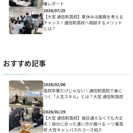
催レポート
2026/07/25
【大宮 通信制高校】夏休みは進路を考える
チャンス！通信制高校へ相談するメリット
とは？
おすすめ記事
2026/02/06
高校卒業だけじゃない！通信制高校で身に
つく「人生スキル」とは？大宮 通信制高校
2026/01/29
【大宮 通信制高校】毎日通えなくても大丈
夫｜自分に合った通い方が選べる 一ツ葉高
校 大宮キャンパスのコース紹介