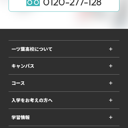
0120-277-128
一ツ葉高校について
＋
キャンパス
＋
コース
＋
入学をお考えの方へ
＋
学習情報
＋