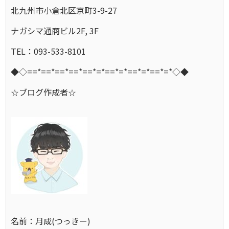
北九州市小倉北区京町3-9-27
ナガシマ通商ビル2F, 3F
TEL：093-533-8101
◆◇==*==*==*==*==*=*==*=*==*=*==*=*◇◆
☆ブログ作成者☆
名前：月成(つっきー)