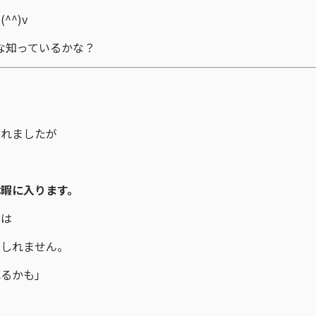
^)v
な知っているかな？
ふれましたが
。
暇に入ります。
ては
もしれません。
れるかも」
」