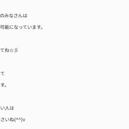
のみなさんは
可能になっています。
けてね☆彡
いて
す。
や
たい人は
いね(^^)v