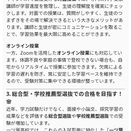
講師が学習進度を管理し、生徒の理解度を確実にチェッ
クします。対面での授業は、質問がしやすく、生徒のつ
まずきをその場で解決できるという大きなメリットがあ
ります。講師と生徒が密にコミュニケーションを取るこ
とで、学習効果を最大限に高めることができます。
オンライン授業
一方、Zoomを活用した
オンライン
授業
にも対応してい
ます。体調不良や家庭の事情で登校できない場合も、自
宅からリアルタイムで授業に参加できます。欠席による
学習の遅れを防ぎ、常に安定した学習ペースを維持でき
るので、受験対策に集中できる環境が整っています。
3. 総合型・学校推薦型選抜での合格を目指す！
🌸
近年、学力試験だけでなく、面接や小論文、探究学習の
成果などを評価する
総合型選抜
や
学校推薦型選抜
での受
験が増加しています。
一ツ葉高校では、これらの入試形態に特化した「
一ツ葉