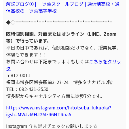
解説ブログ① | 一ツ葉スクールブログ | 通信制高校・通
信高校の一ツ葉高等学校
◆◇==*==*==*==*==*=*==*=*==*=*==*=*==*=*=
随時個別相談、対面またはオンライン（LINE、Zoom
等）で行っています。
平日の日中であれば、個別相談だけでなく、授業見学、
体験もできます！！
お問い合わせは下記まで↓↓↓もしくは
こちらをクリッ
ク
〒812-0011
福岡市博多区博多駅前3-27-24 博多タナカビル2階
TEL：092-431-2550
博多駅からキャナルシティ方面に徒歩7分です。
https://www.instagram.com/hitotsuba_fukuoka?
igsh=MWJzMHJ2MzR6NTRoaA
instagram ⇧も是非チェックお願いします☆