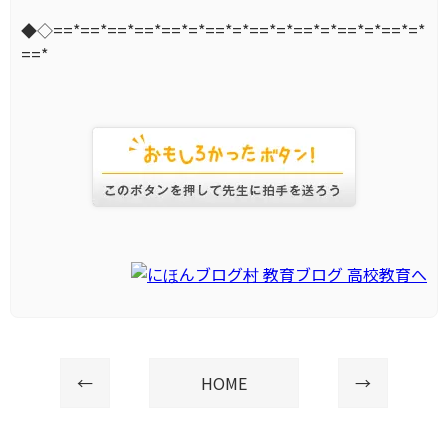
◆◇==*==*==*==*==*=*==*=*==*=*==*=*==*=*==*=*
==*
←
HOME
→