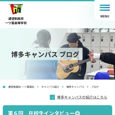
MENU
通信制高校
一ツ葉高等学校
博多キャンパス ブログ
通信制高校 一ツ葉高校
キャンパス紹介
博多キャンパス
ブログ
博多キャンパスの紹介はこちら
第６回 在校生インタビュー😋