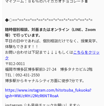
マイブーム：８６％のハイカカオチョコレート🍫
◆◇==*==*==*==*==*=*==*=*==*=*==*=*==*=*=
随時個別相談、対面またはオンライン（LINE、Zoom
等）で行っています。
平日の日中であれば、個別相談だけでなく、授業見学、
体験もできます！！
お問い合わせは下記まで↓↓↓もしくは
こちらをクリッ
ク
〒812-0011
福岡市博多区博多駅前3-27-24 博多タナカビル2階
TEL：092-431-2550
博多駅からキャナルシティ方面に徒歩7分です。
https://www.instagram.com/hitotsuba_fukuoka?
igsh=MWJzMHJ2MzR6NTRoaA
instagram ⇧も是非チェックお願いします☆