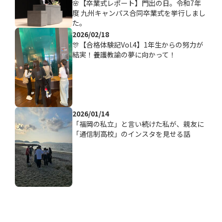
🌸【卒業式レポート】門出の日。令和7年
度 九州キャンパス合同卒業式を挙行しまし
た。
2026/02/18
🎊【合格体験記Vol.4】1年生からの努力が
結実！養護教諭の夢に向かって！
2026/01/14
「福岡の私立」と言い続けた私が、親友に
「通信制高校」のインスタを見せる話