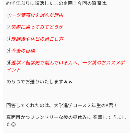
約半年ぶりに復活したこの企画！今回の質問は、
①
一ツ葉高校を選んだ理由
②
実際に通ってみてどうか
③
放課後や休日の過ごし方
④
今後の目標
⑤
進学／転学先で悩んでいる人へ、一ツ葉のおススメポ
イント
の５つでお送りいたします🔥🔥
回答してくれたのは、大学進学コース２年生のA君！
真面目かつフレンドリーな彼の昼休みに 突撃してきまし
た😉