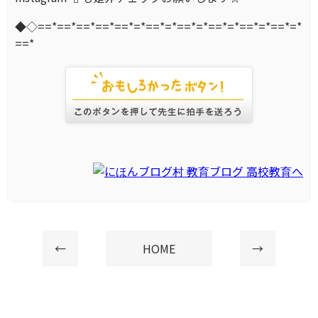
◆◇==*==*==*==*==*=*==*=*==*=*==*=*==*=*==*=*
==*
←
HOME
→