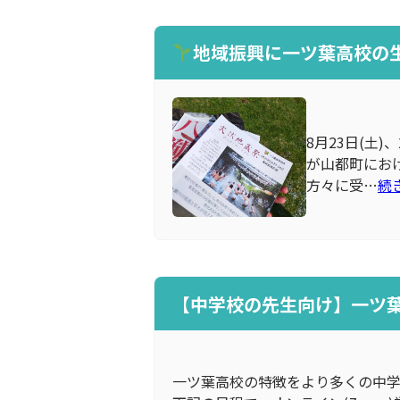
地域振興に一ツ葉高校の
8月23日(土
が山都町にお
方々に受…
続
【中学校の先生向け】一ツ葉
一ツ葉高校の特徴をより多くの中学