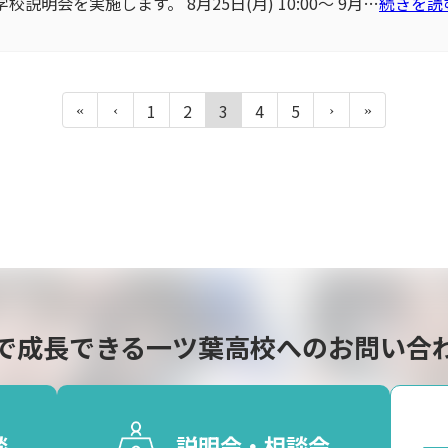
説明会を実施します。 8月25日(月) 10:00～ 9月…
続きを読
1
2
3
4
5
で成長できる
一ツ葉高校へのお問い合
談
説明会・相談会