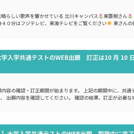
素晴らしい歌声を響かせている 立川キャンパス
東亜樹さん
時４０分はフジテレビ、東海テレビをご覧ください
東さんの
共通テストのWEB出願 訂正は10 月 10 日(金)～
願内容の確認・訂正期間が始まります。 上記の期間中に、共通
、 出願内容を確認してください。 確認の結果、訂正が必要な場
迫る！】大学入学共通テストのWEB出願、期限内に完