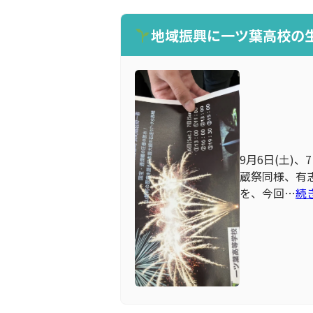
地域振興に一ツ葉高校の
9月6日(土)
蔵祭同様、有
を、今回…
続