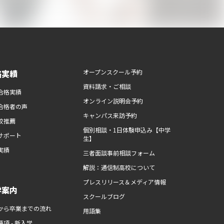
路実績
オープンスクール予約
資料請求・ご相談
合格実績
オンライン説明会予約
合格者の声
キャンパス来訪予約
校推薦
個別相談・1日体験申込み【中学
サポート
生】
実績
三者面談事前相談フォーム
解説：通信制高校について
プレスリリース＆メディア情報
学案内
スクールブログ
から卒業までの流れ
用語集
項 - 新入学