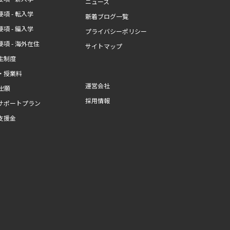
ニュース
項 - 転入学
新着ブログ一覧
項 - 編入学
プライバシーポリシー
項 - 海外在住
サイトマップ
生制度
・授業料
運営会社
b出願
採用情報
サポートプラン
支援金