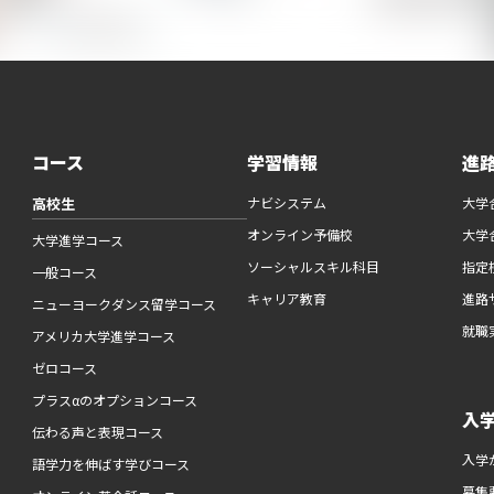
コース
学習情報
進
高校生
ナビシステム
大学
オンライン予備校
大学
大学進学コース
ソーシャルスキル科目
指定
一般コース
キャリア教育
進路
ニューヨークダンス留学コース
就職
アメリカ大学進学コース
ゼロコース
プラスαのオプションコース
入
伝わる声と表現コース
入学
語学力を伸ばす学びコース
募集要