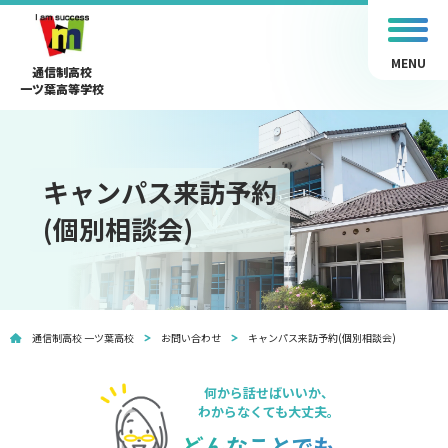
MENU
通信制高校
一ツ葉高等学校
キャンパス来訪予約
(個別相談会)
通信制高校 一ツ葉高校
お問い合わせ
キャンパス来訪予約(個別相談会)
何から話せばいいか、
わからなくても大丈夫。
どんなことでも、