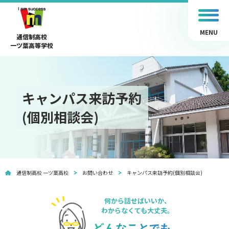
MENU
通信制高校
一ツ葉高等学校
キャンパス来訪予約
(個別相談会)
通信制高校 一ツ葉高校
お問い合わせ
キャンパス来訪予約(個別相談会)
何から話せばいいか、
わからなくても大丈夫。
どんなことでも、