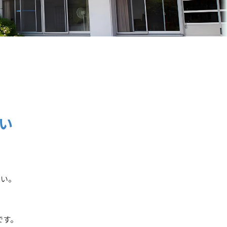
い
さい。
です。