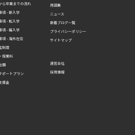
から卒業までの流れ
用語集
項 - 新入学
ニュース
項 - 転入学
新着ブログ一覧
項 - 編入学
プライバシーポリシー
項 - 海外在住
サイトマップ
生制度
・授業料
運営会社
b出願
採用情報
サポートプラン
支援金