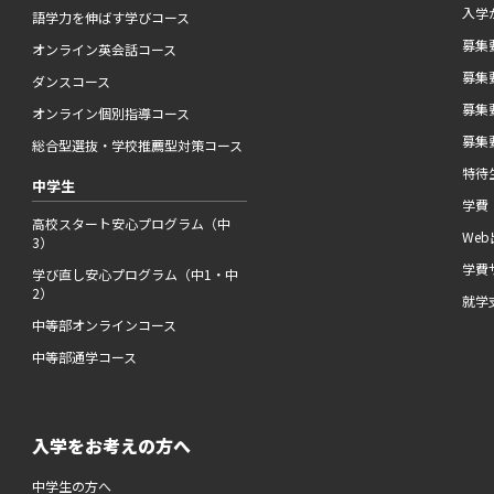
入学
語学力を伸ばす学びコース
募集要
オンライン英会話コース
募集要
ダンスコース
募集要
オンライン個別指導コース
募集要
総合型選抜・学校推薦型対策コース
特待
中学生
学費
高校スタート安心プログラム（中
We
3）
学費
学び直し安心プログラム（中1・中
2）
就学
中等部オンラインコース
中等部通学コース
入学をお考えの方へ
中学生の方へ