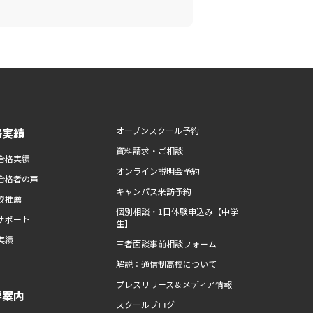
路実績
オープンスクール予約
資料請求・ご相談
合格実績
オンライン説明会予約
合格者の声
キャンパス来訪予約
校推薦
個別相談・1日体験申込み【中学
サポート
生】
実績
三者面談事前相談フォーム
解説：通信制高校について
プレスリリース＆メディア情報
学案内
スクールブログ