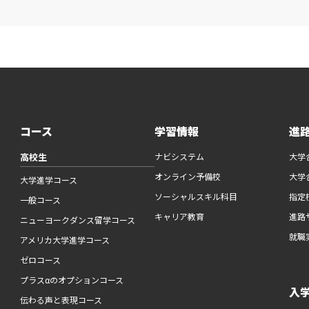
コース
学習情報
進
高校生
ナビシステム
大学
オンライン予備校
大学
大学進学コース
ソーシャルスキル科目
指定
一般コース
キャリア教育
進路
ニューヨークダンス留学コース
就職
アメリカ大学進学コース
ゼロコース
プラスαのオプションコース
入
伝わる声と表現コース