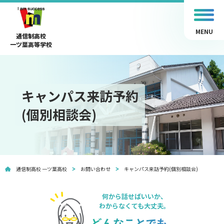
MENU
通信制高校
一ツ葉高等学校
キャンパス来訪予約
(個別相談会)
通信制高校 一ツ葉高校
お問い合わせ
キャンパス来訪予約(個別相談会)
何から話せばいいか、
わからなくても大丈夫。
どんなことでも、