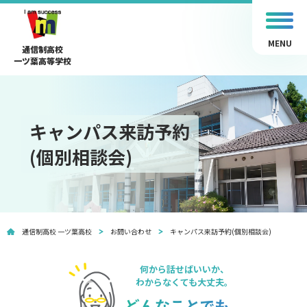
MENU
通信制高校
一ツ葉高等学校
キャンパス来訪予約
(個別相談会)
通信制高校 一ツ葉高校
お問い合わせ
キャンパス来訪予約(個別相談会)
何から話せばいいか、
わからなくても大丈夫。
どんなことでも、