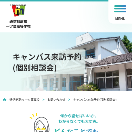
MENU
通信制高校
一ツ葉高等学校
キャンパス来訪予約
(個別相談会)
通信制高校 一ツ葉高校
お問い合わせ
キャンパス来訪予約(個別相談会)
何から話せばいいか、
わからなくても大丈夫。
どんなことでも、