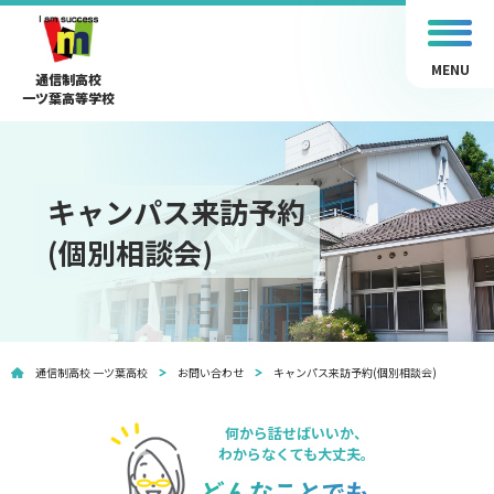
MENU
通信制高校
一ツ葉高等学校
キャンパス来訪予約
(個別相談会)
通信制高校 一ツ葉高校
お問い合わせ
キャンパス来訪予約(個別相談会)
何から話せばいいか、
わからなくても大丈夫。
どんなことでも、