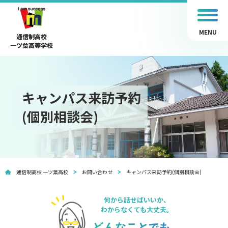
MENU
通信制高校
一ツ葉高等学校
キャンパス来訪予約
(個別相談会)
通信制高校 一ツ葉高校
お問い合わせ
キャンパス来訪予約(個別相談会)
何から話せばいいか、
わからなくても大丈夫。
どんなことでも、