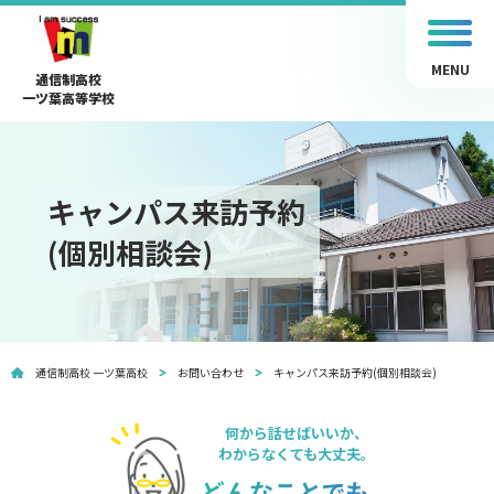
MENU
通信制高校
一ツ葉高等学校
キャンパス来訪予約
(個別相談会)
通信制高校 一ツ葉高校
お問い合わせ
キャンパス来訪予約(個別相談会)
何から話せばいいか、
わからなくても大丈夫。
どんなことでも、