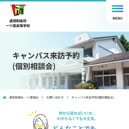
MENU
通信制高校
一ツ葉高等学校
キャンパス来訪予約
(個別相談会)
通信制高校 一ツ葉高校
お問い合わせ
キャンパス来訪予約(個別相談会)
何から話せばいいか、
わからなくても大丈夫。
どんなことでも、