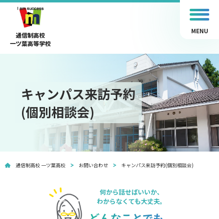
MENU
通信制高校
一ツ葉高等学校
キャンパス来訪予約
(個別相談会)
通信制高校 一ツ葉高校
お問い合わせ
キャンパス来訪予約(個別相談会)
何から話せばいいか、
わからなくても大丈夫。
どんなことでも、