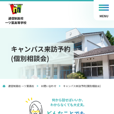
MENU
通信制高校
一ツ葉高等学校
キャンパス来訪予約
(個別相談会)
通信制高校 一ツ葉高校
お問い合わせ
キャンパス来訪予約(個別相談会)
何から話せばいいか、
わからなくても大丈夫。
どんなことでも、