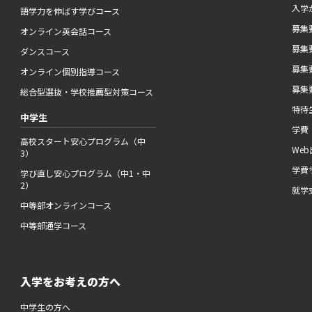
入学
語学力を伸ばす学びコース
募集要
オンライン英会話コース
募集要
ダンスコース
募集要
オンライン個別指導コース
募集要
総合型選抜・学校推薦型対策コース
特待
中学生
学費
高校スタート安心プログラム（中
We
3）
学費
学び直し安心プログラム（中1・中
2）
就学
中等部オンラインコース
中等部通学コース
入学をお考えの方へ
中学生の方へ