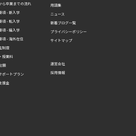
から卒業までの流れ
用語集
項 - 新入学
ニュース
項 - 転入学
新着ブログ一覧
項 - 編入学
プライバシーポリシー
項 - 海外在住
サイトマップ
生制度
・授業料
運営会社
b出願
採用情報
サポートプラン
支援金