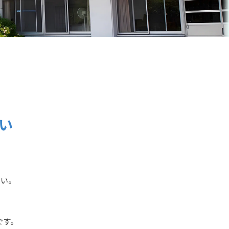
い
さい。
です。