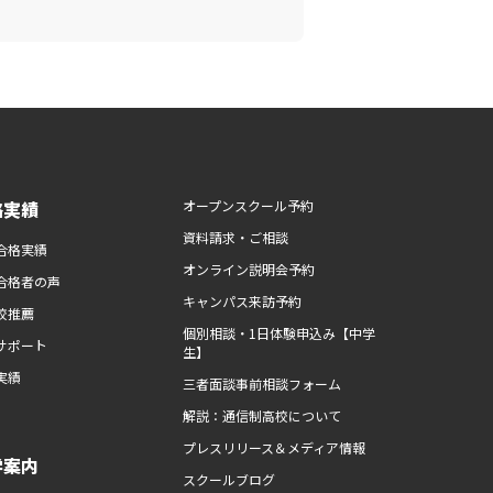
路実績
オープンスクール予約
資料請求・ご相談
合格実績
オンライン説明会予約
合格者の声
キャンパス来訪予約
校推薦
個別相談・1日体験申込み【中学
サポート
生】
実績
三者面談事前相談フォーム
解説：通信制高校について
プレスリリース＆メディア情報
学案内
スクールブログ