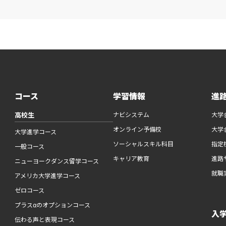
コース
学習情報
進
高校生
ナビシステム
大学
オンライン予備校
大学
大学進学コース
ソーシャルスキル科目
指定
一般コース
キャリア教育
進路
ニューヨークダンス留学コース
就職
アメリカ大学進学コース
ゼロコース
プラスαのオプションコース
入
伝わる声と表現コース