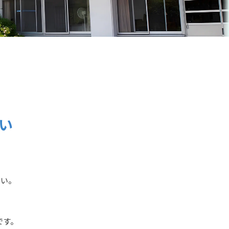
い
さい。
です。