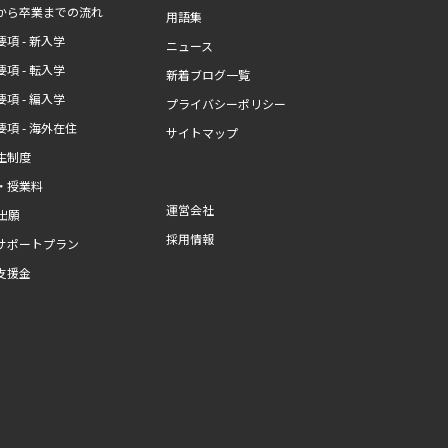
から卒業までの流れ
用語集
項 - 新入学
ニュース
項 - 転入学
新着ブログ一覧
項 - 編入学
プライバシーポリシー
項 - 海外在住
サイトマップ
生制度
・授業料
運営会社
b出願
採用情報
サポートプラン
支援金