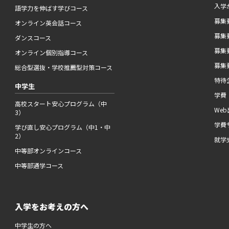
入学
語学力を伸ばす学びコース
募集要
オンライン英会話コース
募集要
ダンスコース
募集要
オンライン個別指導コース
募集要
総合型選抜・学校推薦型対策コース
特待
中学生
学費
高校スタート安心プログラム（中
We
3）
学費
学び直し安心プログラム（中1・中
2）
就学
中等部オンラインコース
中等部通学コース
入学をお考えの方へ
中学生の方へ