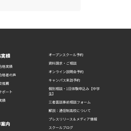
路実績
オープンスクール予約
資料請求・ご相談
合格実績
オンライン説明会予約
合格者の声
キャンパス来訪予約
校推薦
個別相談・1日体験申込み【中学
サポート
生】
実績
三者面談事前相談フォーム
解説：通信制高校について
プレスリリース＆メディア情報
学案内
スクールブログ