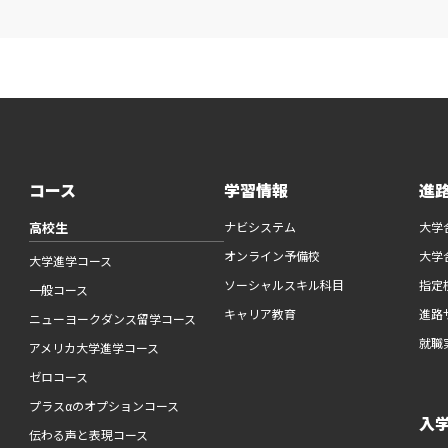
コース
学習情報
進
高校生
ナビシステム
大学
オンライン予備校
大学
大学進学コース
ソーシャルスキル科目
指定
一般コース
キャリア教育
進路
ニューヨークダンス留学コース
就職
アメリカ大学進学コース
ゼロコース
プラスαのオプションコース
入
伝わる声と表現コース