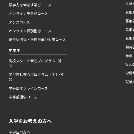
入学
語学力を伸ばす学びコース
募集要
オンライン英会話コース
募集要
ダンスコース
募集要
オンライン個別指導コース
募集要
総合型選抜・学校推薦型対策コース
特待
中学生
学費
高校スタート安心プログラム（中
We
3）
学費
学び直し安心プログラム（中1・中
2）
就学
中等部オンラインコース
中等部通学コース
入学をお考えの方へ
中学生の方へ