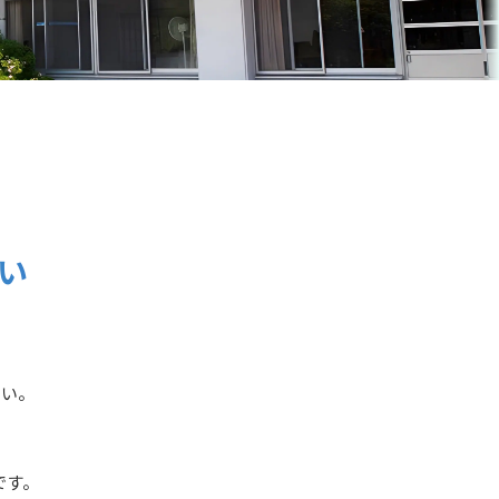
い
さい。
です。