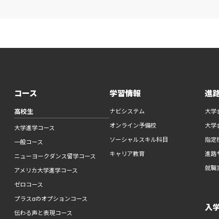
コース
学習情報
進
高校生
ナビシステム
大学
オンライン予備校
大学
大学進学コース
ソーシャルスキル科目
指定
一般コース
キャリア教育
進路
ニューヨークダンス留学コース
就職
アメリカ大学進学コース
ゼロコース
プラスαのオプションコース
入
伝わる声と表現コース