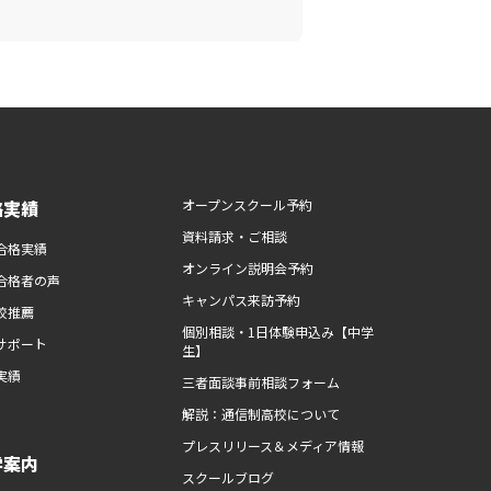
路実績
オープンスクール予約
資料請求・ご相談
合格実績
オンライン説明会予約
合格者の声
キャンパス来訪予約
校推薦
個別相談・1日体験申込み【中学
サポート
生】
実績
三者面談事前相談フォーム
解説：通信制高校について
プレスリリース＆メディア情報
学案内
スクールブログ