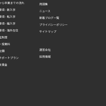
から卒業までの流れ
用語集
項 - 新入学
ニュース
項 - 転入学
新着ブログ一覧
項 - 編入学
プライバシーポリシー
項 - 海外在住
サイトマップ
生制度
・授業料
運営会社
b出願
採用情報
サポートプラン
支援金