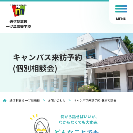
MENU
通信制高校
一ツ葉高等学校
キャンパス来訪予約
(個別相談会)
通信制高校 一ツ葉高校
お問い合わせ
キャンパス来訪予約(個別相談会)
何から話せばいいか、
わからなくても大丈夫。
どんなことでも、