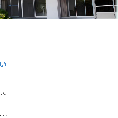
い
さい。
です。