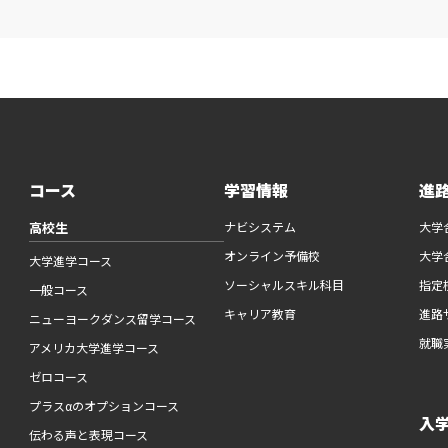
コース
学習情報
進
高校生
ナビシステム
大学
オンライン予備校
大学
大学進学コース
ソーシャルスキル科目
指定
一般コース
キャリア教育
進路
ニューヨークダンス留学コース
就職
アメリカ大学進学コース
ゼロコース
プラスαのオプションコース
入
伝わる声と表現コース