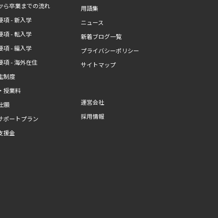
から卒業までの流れ
用語集
項 - 新入学
ニュース
項 - 転入学
新着ブログ一覧
項 - 編入学
プライバシーポリシー
項 - 海外在住
サイトマップ
生制度
・授業料
運営会社
b出願
採用情報
サポートプラン
支援金