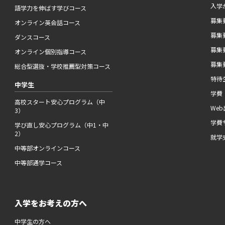
入学
語学力を伸ばす学びコース
募集要
オンライン英会話コース
募集要
ダンスコース
募集要
オンライン個別指導コース
募集要
総合型選抜・学校推薦型対策コース
特待
中学生
学費
高校スタート安心プログラム（中
We
3）
学費
学び直し安心プログラム（中1・中
2）
就学
中等部オンラインコース
中等部通学コース
入学をお考えの方へ
中学生の方へ