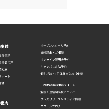
路実績
オープンスクール予約
資料請求・ご相談
合格実績
オンライン説明会予約
合格者の声
キャンパス来訪予約
校推薦
個別相談・1日体験申込み【中学
サポート
生】
実績
三者面談事前相談フォーム
解説：通信制高校について
プレスリリース＆メディア情報
学案内
スクールブログ