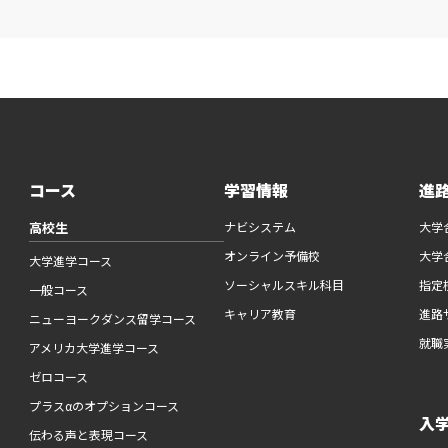
コース
学習情報
進
高校生
ナビシステム
大学
オンライン予備校
大学
大学進学コース
ソーシャルスキル科目
指定
一般コース
キャリア教育
進路
ニューヨークダンス留学コース
就職
アメリカ大学進学コース
ゼロコース
プラスαのオプションコース
入
伝わる声と表現コース