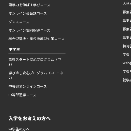
入学
語学力を伸ばす学びコース
募集要
オンライン英会話コース
募集要
ダンスコース
募集要
オンライン個別指導コース
募集要
総合型選抜・学校推薦型対策コース
特待
中学生
学費
高校スタート安心プログラム（中
We
3）
学費
学び直し安心プログラム（中1・中
2）
就学
中等部オンラインコース
中等部通学コース
入学をお考えの方へ
中学生の方へ