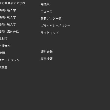
から卒業までの流れ
用語集
項 - 新入学
ニュース
項 - 転入学
新着ブログ一覧
項 - 編入学
プライバシーポリシー
項 - 海外在住
サイトマップ
生制度
・授業料
運営会社
b出願
採用情報
サポートプラン
支援金