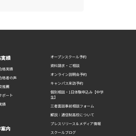
路実績
オープンスクール予約
資料請求・ご相談
合格実績
オンライン説明会予約
合格者の声
キャンパス来訪予約
校推薦
個別相談・1日体験申込み【中学
サポート
生】
実績
三者面談事前相談フォーム
解説：通信制高校について
プレスリリース＆メディア情報
学案内
スクールブログ