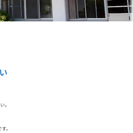
い
さい。
です。