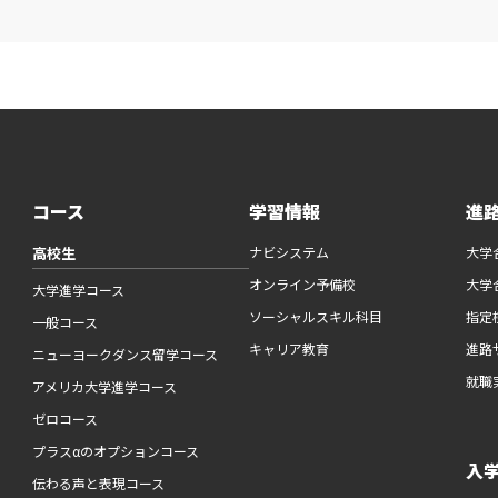
コース
学習情報
進
高校生
ナビシステム
大学
オンライン予備校
大学
大学進学コース
ソーシャルスキル科目
指定
一般コース
キャリア教育
進路
ニューヨークダンス留学コース
就職
アメリカ大学進学コース
ゼロコース
プラスαのオプションコース
入
伝わる声と表現コース