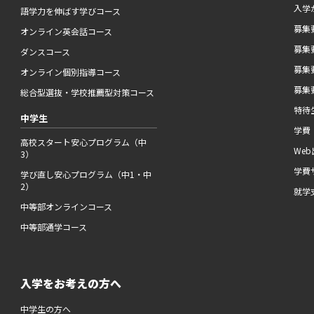
入学
語学力を伸ばす学びコース
募集要
オンライン英会話コース
募集要
ダンスコース
募集要
オンライン個別指導コース
募集要
総合型選抜・学校推薦型対策コース
特待
中学生
学費
高校スタート安心プログラム（中
We
3）
学費
学び直し安心プログラム（中1・中
2）
就学
中等部オンラインコース
中等部通学コース
入学をお考えの方へ
中学生の方へ