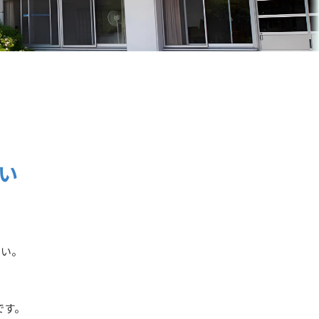
い
さい。
です。