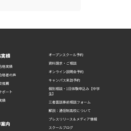
路実績
オープンスクール予約
資料請求・ご相談
合格実績
オンライン説明会予約
合格者の声
キャンパス来訪予約
校推薦
個別相談・1日体験申込み【中学
サポート
生】
実績
三者面談事前相談フォーム
解説：通信制高校について
プレスリリース＆メディア情報
学案内
スクールブログ