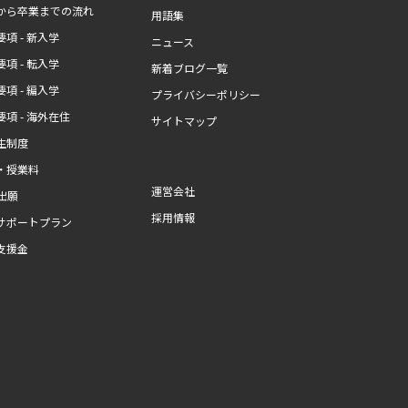
から卒業までの流れ
用語集
項 - 新入学
ニュース
項 - 転入学
新着ブログ一覧
項 - 編入学
プライバシーポリシー
項 - 海外在住
サイトマップ
生制度
・授業料
運営会社
b出願
採用情報
サポートプラン
支援金