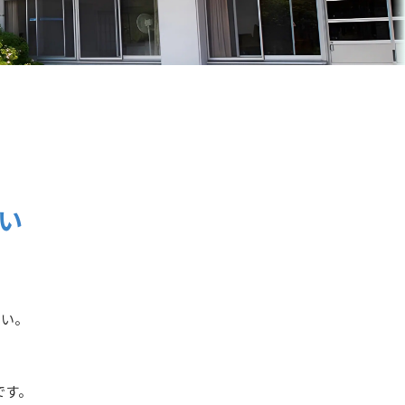
い
さい。
です。