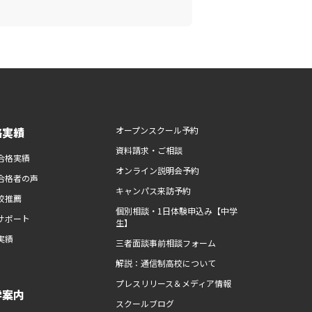
路実績
オープンスクール予約
資料請求・ご相談
合格実績
オンライン説明会予約
合格者の声
キャンパス来訪予約
校推薦
個別相談・1日体験申込み【中学
サポート
生】
実績
三者面談事前相談フォーム
解説：通信制高校について
プレスリリース＆メディア情報
学案内
スクールブログ