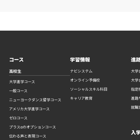
コース
学習情報
進
高校生
ナビシステム
大学
オンライン予備校
大学
大学進学コース
ソーシャルスキル科目
指定
一般コース
キャリア教育
進路
ニューヨークダンス留学コース
就職
アメリカ大学進学コース
ゼロコース
プラスαのオプションコース
入
伝わる声と表現コース