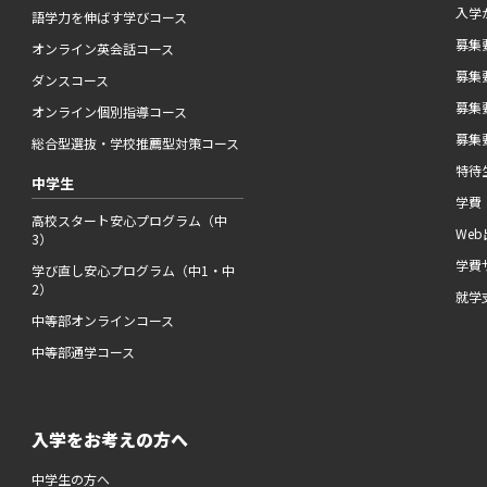
入学
語学力を伸ばす学びコース
募集要
オンライン英会話コース
募集要
ダンスコース
募集要
オンライン個別指導コース
募集要
総合型選抜・学校推薦型対策コース
特待
中学生
学費
高校スタート安心プログラム（中
We
3）
学費
学び直し安心プログラム（中1・中
2）
就学
中等部オンラインコース
中等部通学コース
入学をお考えの方へ
中学生の方へ