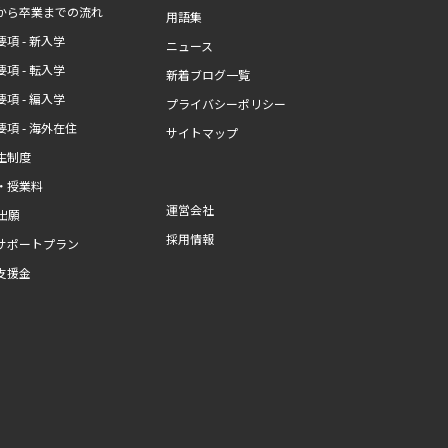
から卒業までの流れ
用語集
項 - 新入学
ニュース
項 - 転入学
新着ブログ一覧
項 - 編入学
プライバシーポリシー
項 - 海外在住
サイトマップ
生制度
・授業料
運営会社
b出願
採用情報
サポートプラン
支援金