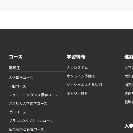
コース
学習情報
進
高校生
ナビシステム
大学
オンライン予備校
大学
大学進学コース
ソーシャルスキル科目
指定
一般コース
キャリア教育
進路
ニューヨークダンス留学コース
就職
アメリカ大学進学コース
ゼロコース
プラスαのオプションコース
入
伝わる声と表現コース