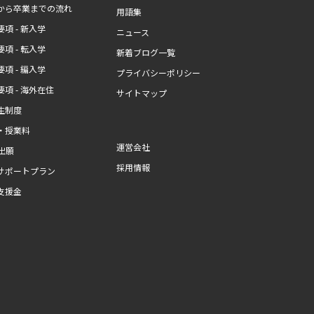
から卒業までの流れ
用語集
項 - 新入学
ニュース
項 - 転入学
新着ブログ一覧
項 - 編入学
プライバシーポリシー
項 - 海外在住
サイトマップ
生制度
・授業料
運営会社
b出願
採用情報
サポートプラン
支援金