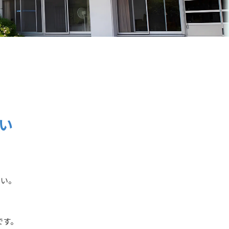
い
さい。
です。