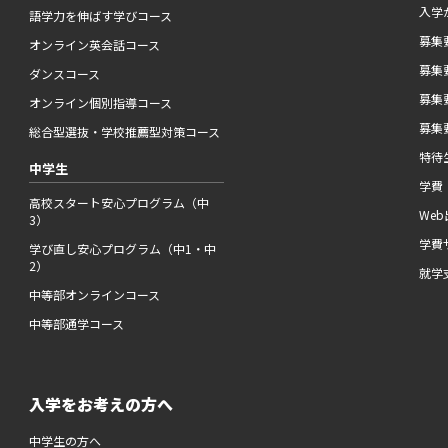
入学
語学力を伸ばす学びコース
募集要
オンライン英会話コース
募集要
ダンスコース
募集要
オンライン個別指導コース
募集要
総合型選抜・学校推薦型対策コース
特待
中学生
学費
高校スタート安心プログラム（中
We
3）
学費
学び直し安心プログラム（中1・中
2）
就学
中等部オンラインコース
中等部通学コース
入学をお考えの方へ
中学生の方へ