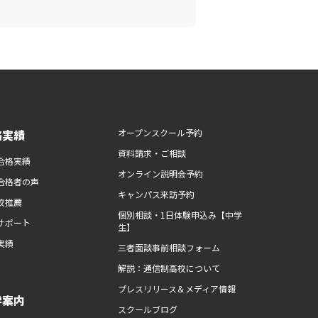
路実績
オープンスクール予約
資料請求・ご相談
合格実績
オンライン説明会予約
合格者の声
キャンパス来訪予約
校推薦
個別相談・1日体験申込み【中学
サポート
生】
実績
三者面談事前相談フォーム
解説：通信制高校について
プレスリリース＆メディア情報
学案内
スクールブログ