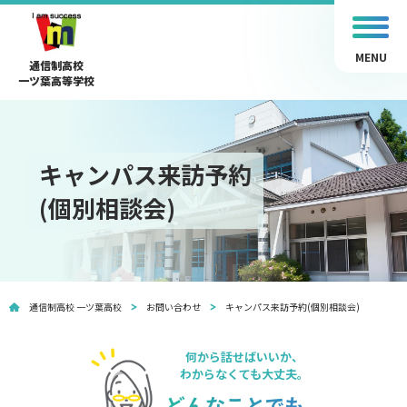
MENU
通信制高校
一ツ葉高等学校
キャンパス来訪予約
(個別相談会)
通信制高校 一ツ葉高校
お問い合わせ
キャンパス来訪予約(個別相談会)
何から話せばいいか、
わからなくても大丈夫。
どんなことでも、