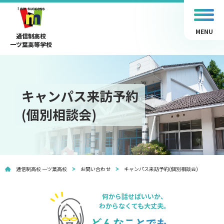
MENU
通信制高校
一ツ葉高等学校
キャンパス来訪予約
(個別相談会)
通信制高校 一ツ葉高校
お問い合わせ
キャンパス来訪予約(個別相談会)
何から話せばいいか、
わからなくても大丈夫。
どんなことでも、